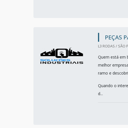
PEÇAS 
L3 RODAS / SÃO 
Quem está em bu
melhor empresa
ramo e descobri
Quando o intere
d...