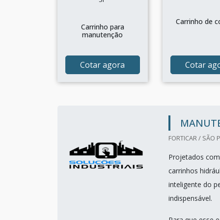
Carrinho de 
Carrinho para
manutenção
Cotar agora
Cotar ag
MANUTE
FORTICAR / SÃO 
Projetados com 
carrinhos hidrá
inteligente do p
indispensável.
Para que esse 