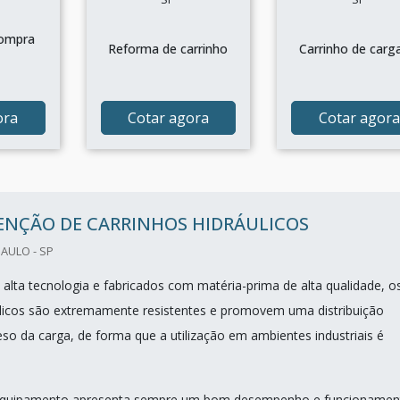
compra
Reforma de carrinho
Carrinho de carg
ora
Cotar agora
Cotar agora
NÇÃO DE CARRINHOS HIDRÁULICOS
PAULO - SP
alta tecnologia e fabricados com matéria-prima de alta qualidade, o
ulicos são extremamente resistentes e promovem uma distribuição
eso da carga, de forma que a utilização em ambientes industriais é
equipamento apresenta sempre um bom desempenho e funcionamen