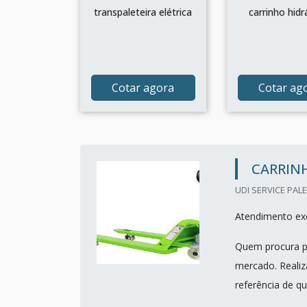
transpaleteira elétrica
carrinho hidr
Cotar agora
Cotar ag
CARRIN
UDI SERVICE PALE
Atendimento exc
Quem procura po
mercado. Reali
referência de q