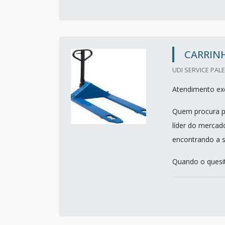
CARRIN
UDI SERVICE PALE
Atendimento exc
Quem procura po
líder do mercad
encontrando a s
Quando o quesit