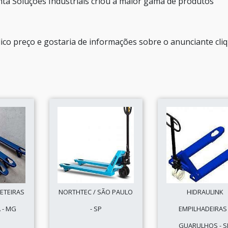
ta Soluções Industriais criou a maior gama de produtos
lico preço e gostaria de informações sobre o anunciante cli
LETEIRAS
NORTHTEC / SÃO PAULO
HIDRAULINK
 - MG
- SP
EMPILHADEIRAS 
GUARULHOS - S