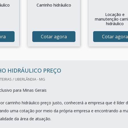
áulico
Carrinho hidráulico
Locação e
manutenção carr
hidráulico
ora
Cotar agora
Cotar agora
HO HIDRÁULICO PREÇO
TEIRAS / UBERLÂNDIA - MG
lusivo para Minas Gerais
r carrinho hidráulico preço justo, conhecerá a empresa que é líder 
zando uma cotação por meio da própria empresa e encontrando a ma
ualidade da área de atuação.